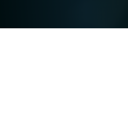
Adhesive labels promise something
that they don't keep – and in a
positive sense: the adhesive labels
we print do not stick. They adhere to
surfaces.