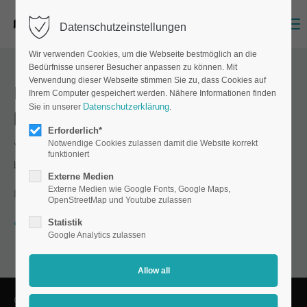
Menu
Datenschutzeinstellungen
Wir verwenden Cookies, um die Webseite bestmöglich an die
Bedürfnisse unserer Besucher anpassen zu können. Mit
Verwendung dieser Webseite stimmen Sie zu, dass Cookies auf
I am not sure. Can I order
Ihrem Computer gespeichert werden. Nähere Informationen finden
Datenschutzerklärung
Sie in unserer
.
product samples?
Erforderlich*
Notwendige Cookies zulassen damit die Website korrekt
Yes. Simply order using the
enquiry form
, stating your address,
funktioniert
by email or telephone. We will be happy to send you a copy.
Externe Medien
Externe Medien wie Google Fonts, Google Maps,
Last update on 26.06.2024 by Martin Mummel.
OpenStreetMap und Youtube zulassen
Statistik
Back to the FAQ overview
Google Analytics zulassen
© Copyright 2026 Matthes & Henze Siebdruck GmbH