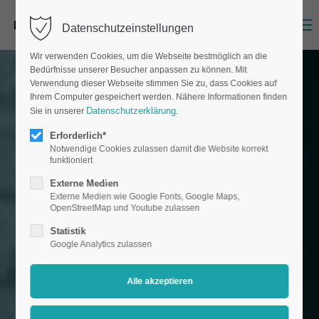
Menu
Datenschutzeinstellungen
Wir verwenden Cookies, um die Webseite bestmöglich an die
Bedürfnisse unserer Besucher anpassen zu können. Mit
Verwendung dieser Webseite stimmen Sie zu, dass Cookies auf
Ihrem Computer gespeichert werden. Nähere Informationen finden
Datenschutzerklärung
Sie in unserer
.
Erforderlich*
Notwendige Cookies zulassen damit die Website korrekt
funktioniert
Externe Medien
Externe Medien wie Google Fonts, Google Maps,
OpenStreetMap und Youtube zulassen
Statistik
Google Analytics zulassen