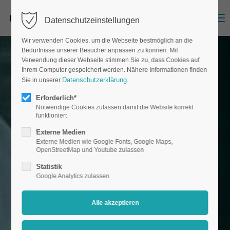
Menu
Datenschutzeinstellungen
Wir verwenden Cookies, um die Webseite bestmöglich an die
Bedürfnisse unserer Besucher anpassen zu können. Mit
Verwendung dieser Webseite stimmen Sie zu, dass Cookies auf
Ihrem Computer gespeichert werden. Nähere Informationen finden
Datenschutzerklärung
Sie in unserer
.
Erforderlich*
Notwendige Cookies zulassen damit die Website korrekt
funktioniert
Externe Medien
Externe Medien wie Google Fonts, Google Maps,
OpenStreetMap und Youtube zulassen
Statistik
Google Analytics zulassen